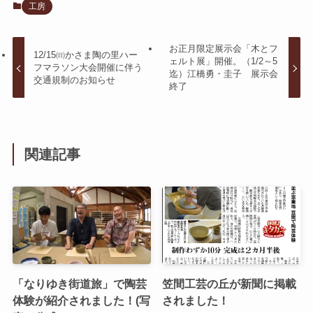
工房
お正月限定展示会「木とフ
12/15㈰かさま陶の里ハー
ェルト展」開催。（1/2～5
フマラソン大会開催に伴う
迄）江橋勇・圭子 展示会
交通規制のお知らせ
終了
関連記事
「なりゆき街道旅」で陶芸
笠間工芸の丘が新聞に掲載
体験が紹介されました！(写
されました！